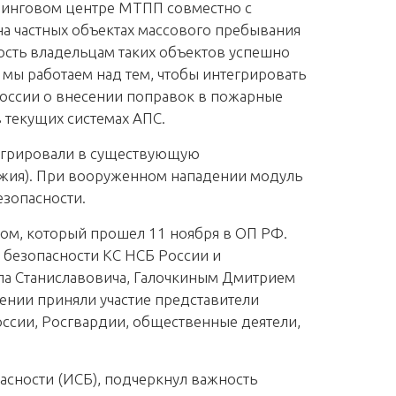
оринговом центре МТПП совместно с
а частных объектах массового пребывания
ость владельцам таких объектов успешно
мы работаем над тем, чтобы интегрировать
 России о внесении поправок в пожарные
 текущих системах АПС.
егрировали в существующую
жия). При вооруженном нападении модуль
езопасности.
ом, который прошел 11 ноября в ОП РФ.
 безопасности КС НСБ России и
ла Станиславовича, Галочкиным Дмитрием
ии приняли участие представители
ссии, Росгвардии, общественные деятели,
асности (ИСБ), подчеркнул важность