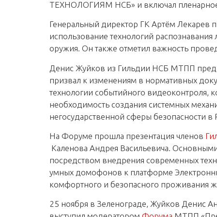
ТЕХНОЛОГИЯМ НСБ» и включал пленарное з
Генеральный директор ГК Артём Лекарев п
использование технологий распознавания 
оружия. Он также отметил важность прове
Денис Жуйков из Гильдии НСБ МТПП предс
призвал к изменениям в нормативных доку
технологии событийного видеоконтроля, к
необходимость создания системных механи
негосударственной сферы безопасности в 
На Форуме прошла презентация членов
Ги
Каленова Андрея Васильевича. Основными
посредством внедрения современных техни
умных домофонов к платформе Электронны
комфортного и безопасного проживания жи
25 ноября в Зеленограде, Жуйков Денис А
выступил модератором
Форума
МТПП «Пре