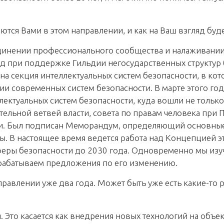
тся Вами в этом направлении, и как на Ваш взгляд буде
единении профессионального сообщества и налаживании
ад при поддержке Гильдии негосударственных структур
а секция интеллектуальных систем безопасности, в ко
ии современных систем безопасности. В марте этого го
ектуальных систем безопасности, куда вошли не только
тельной ветвей власти, совета по правам человека при
и. Был подписан Меморандум, определяющий основные 
. В настоящее время ведется работа над Концепцией эт
феры безопасности до 2030 года. Одновременно мы изу
зрабатываем предложения по его изменению.
аправлении уже два года. Может быть уже есть какие-то
Это касается как внедрения новых технологий на объект