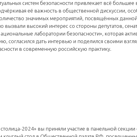
туальных систем безопасности привлекает всё большее 
одчёркивая её важность в общественной дискуссии, осо
количество значимых мероприятий, посвящённых данной
 вызвали высокий интерес со стороны депутатов, сенат
ациональные лаборатории безопасности», которая актив
ю, согласился дать интервью и поделился своими взгл
асности в современную российскую практику.
 столица-2024» вы приняли участие в панельной секции
и круглый стол в Общественной палате РФ, посвященн