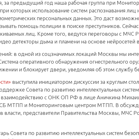
я, за предыдущий год наша рабочая группа при Монит
и которых использование систем распознавания лиц н
иометрических персональных данных. Это даст возможн
зывать помощь полиции в поиске преступников. Сейчас 
скиваемых лиц. Кроме того, ведутся переговоры с МЧС
идео детекторы дыма и пламени на основе нейросетей в
ений: в одной из соцзначимых локаций Москвы мы инт
истема оперативного обнаружения огнестрельного ору
жении и блокирует двери, уведомляя об этом службу б
сти»
выступила инициатором дискуссии за круглым стол
оддержке Совета по развитию интеллектуальных систем
 взаимодействию с ОНК ОП РФ в лице Аничкина Михаи
СБ МТПП и Мониторинговым центром МТПП. В обсужден
в власти, представители Правительства Москвы, МЧС Ро
арь Совета по развитию интеллектуальных систем безоп