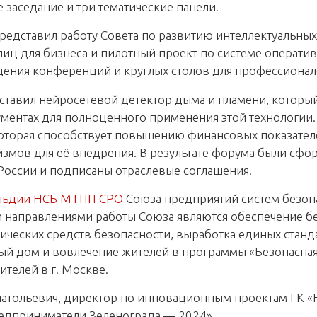
аседание и три тематические панели.
редставил работу Совета по развитию интеллектуальных
лиц для бизнеса и пилотный проект по системе операти
дения конференций и круглых столов для профессионал
тавил нейросетевой детектор дыма и пламени, который
ментах для полноценного применения этой технологии.
оторая способствует повышению финансовых показателе
змов для её внедрения. В результате форума были сф
России и подписаны отраслевые соглашения.
льдии НСБ МТПП СРО
Союза предприятий систем безопа
 направлениями работы Союза являются обеспечение б
ческих средств безопасности, выработка единых станд
й дом и вовлечение жителей в программы «Безопасная
телей в г. Москве.
натольевич, директор по инновационным проектам ГК 
дприниматели Зеленограда — 2024».