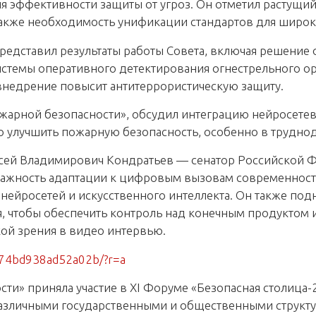
 эффективности защиты от угроз. Он отметил растущи
 также необходимость унификации стандартов для широ
редставил результаты работы Совета, включая решение 
истемы оперативного детектирования огнестрельного ор
 внедрение повысит антитеррористическую защиту.
арной безопасности», обсудил интеграцию нейросетев
 улучшить пожарную безопасность, особенно в труднод
ксей Владимирович Кондратьев — сенатор Российской 
важность адаптации к цифровым вызовам современност
 нейросетей и искусственного интеллекта. Он также по
, чтобы обеспечить контроль над конечным продуктом и
ой зрения в видео интервью.
d74bd938ad52a02b/?r=a
ти» приняла участие в XI Форуме «Безопасная столица
 различными государственными и общественными струк