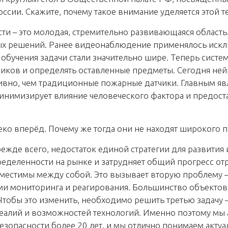
ссии. Скажите, почему такое внимание уделяется этой т
сти – это молодая, стремительно развивающаяся облас
ых решений. Ранее видеонаблюдение применялось исклю
учения задачи стали значительно шире. Теперь систем
пников и определять оставленные предметы. Сегодня н
ивно, чем традиционные пожарные датчики. Главным яв
 минимизирует влияние человеческого фактора и предос
еко вперёд. Почему же тогда они не находят широкого 
режде всего, недостаток единой стратегии для развития
пределенности на рынке и затрудняет общий прогресс от
вместимы между собой. Это вызывает вторую проблему —
ами мониторинга и реагирования. Большинство объекто
Чтобы это изменить, необходимо решить третью задач
реалий и возможностей технологий. Именно поэтому мы а
езопасности более 20 лет, и мы отлично понимаем актуа