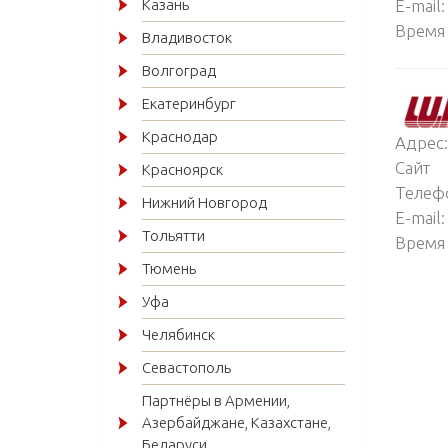
Казань
E-mail:
Время 
Владивосток
Волгоград
Екатеринбург
Краснодар
Адрес:
Сайт
Красноярск
Телеф
Нижний Новгород
E-mail:
Тольятти
Время 
Тюмень
Уфа
Челябинск
Севастополь
Партнёры в Армении,
Азербайджане, Казахстане,
Беларуси