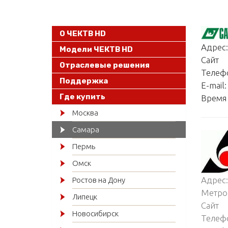
О ЧЕКТВ HD
Адрес:
Модели ЧЕКТВ HD
Сайт
Отраслевые решения
Телеф
Поддержка
E-mail:
Где купить
Время 
Москва
Самара
Пермь
Омск
Адрес:
Ростов на Дону
Метро
Липецк
Сайт
Новосибирск
Телеф