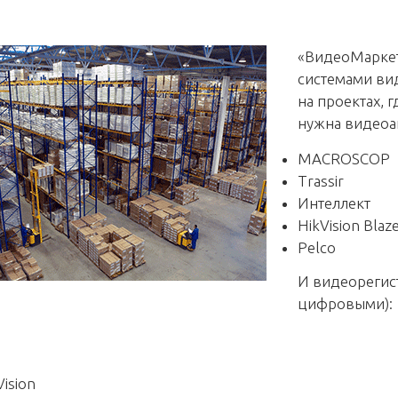
«ВидеоМаркет
системами ви
на проектах, 
нужна видеоан
MACROSCOP
Trassir
Интеллект
HikVision Bla
Pelco
И видеорегис
цифровыми):
Vision