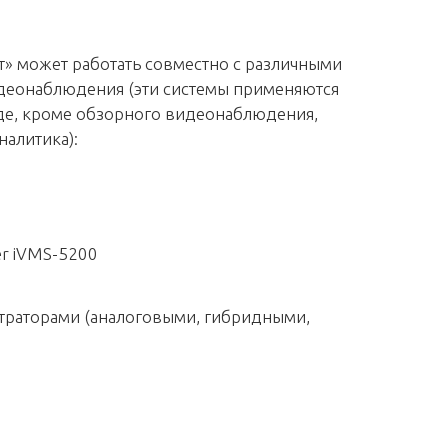
» может работать совместно с различными
деонаблюдения (эти системы применяются
где, кроме обзорного видеонаблюдения,
алитика):
zer iVMS-5200
траторами (аналоговыми, гибридными,