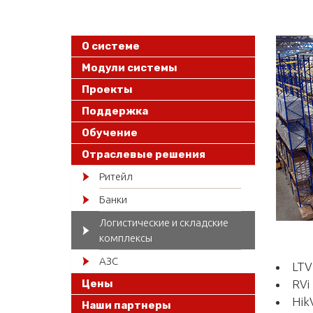
О системе
Модули системы
Проекты
Поддержка
Обучение
Отраслевые решения
Ритейл
Банки
Логистические и складские
комплексы
АЗС
LTV
Цены
RVi
Hik
Наши партнеры