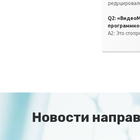
редуцировало
Q2: «ВидеоМ
программно
A2: Это стоп
решение, то 
Новости напра