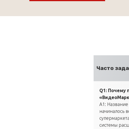
Часто зад
Q1: Почему 
«ВидеоМарк
A1: Название
начиналось в
супермаркета
системы расш