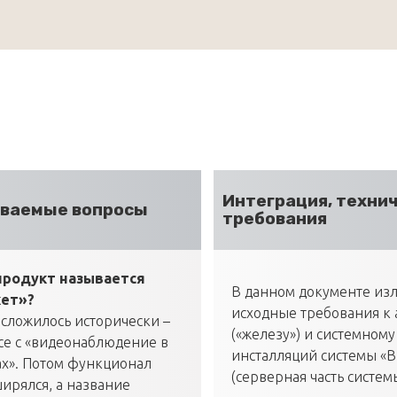
Интеграция, техни
аваемые вопросы
требования
продукт называется
В данном документе из
ет»?
исходные требования к 
 сложилось исторически –
(«железу») и системном
се с «видеонаблюдение в
инсталляций системы «
х». Потом функционал
(серверная часть систем
ирялся, а название