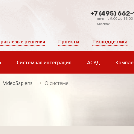
+7 (495) 662-
пн-пт, c 9:00 до 18:00
Москве
раслевые решения
Проекты
Техподдержка
р
Системная интеграция
АСУД
Компле
VideoSapiens
О системе