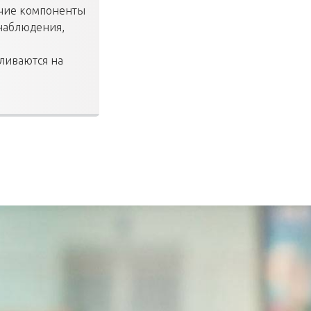
очие компоненты
наблюдения,
е
вливаются на