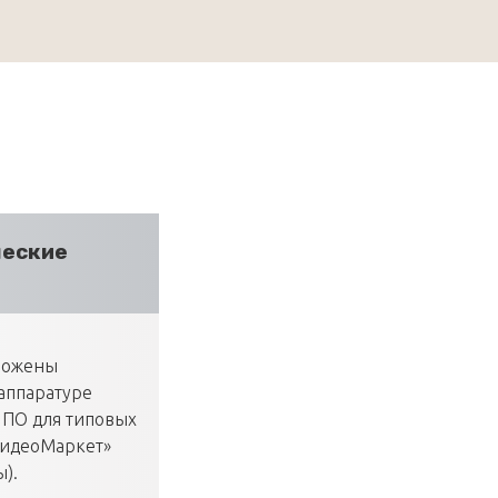
ческие
ложены
аппаратуре
у ПО для типовых
ВидеоМаркет»
ы).