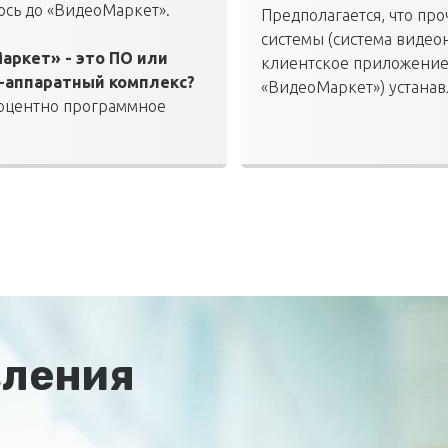
сь до «ВидеоМаркет».
Предполагается, что пр
системы (система видео
аркет» - это ПО или
клиентское приложени
-аппаратный комплекс?
«ВидеоМаркет») устана
роцентно программное
есть «ПО».
вления