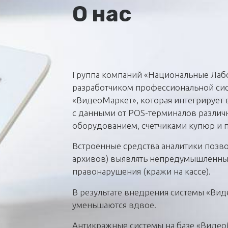
О нас
Группа компаний «Национальные Лабо
разработчиком профессиональной си
«ВидеоМаркет», которая интегрирует
с данными от POS-терминалов различ
оборудованием, счетчиками купюр и 
Встроенные средства аналитики позв
архивов) выявлять непредумышленны
правонарушения (кражи на кассе).
В результате внедрения системы «Вид
уменьшаются вдвое.
Антикражные системы на базе «Видео