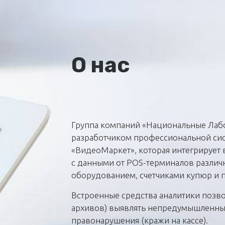
О нас
Группа компаний «Национальные Лабо
разработчиком профессиональной си
«ВидеоМаркет», которая интегрирует
с данными от POS-терминалов различ
оборудованием, счетчиками купюр и 
Встроенные средства аналитики позв
архивов) выявлять непредумышленны
правонарушения (кражи на кассе).