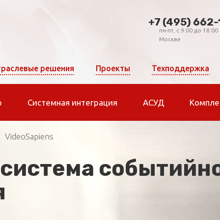
+7 (495) 662-
пн-пт, c 9:00 до 18:00
Москве
раслевые решения
Проекты
Техподдержка
р
Системная интеграция
АСУД
Компле
VideoSapiens
– система событийн
я