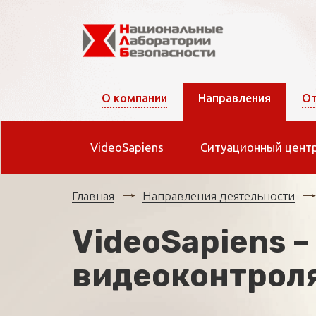
О компании
Направления
От
VideoSapiens
Ситуационный цент
Главная
Направления деятельности
VideoSapiens 
видеоконтрол